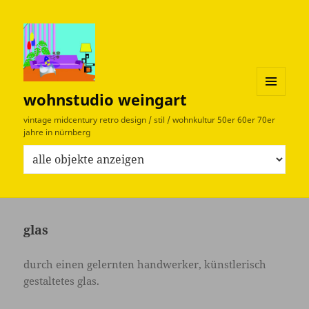
wohnstudio weingart
MENÜ
UND
vintage midcentury retro design / stil / wohnkultur 50er 60er 70er
WIDGETS
jahre in nürnberg
W
e
l
c
h
glas
e
O
durch einen gelernten handwerker, künstlerisch
b
gestaltetes glas.
j
e