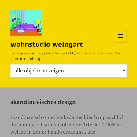
wohnstudio weingart
MENÜ
UND
vintage midcentury retro design / stil / wohnkultur 50er 60er 70er
WIDGETS
jahre in nürnberg
W
e
l
c
h
skandinavisches design
e
O
skandinavisches design bedeutet hier hauptsächlich
b
die minimalistischen möbelentwürfe der 1950/60er,
j
welche in bester handwerkskunst, aus
e