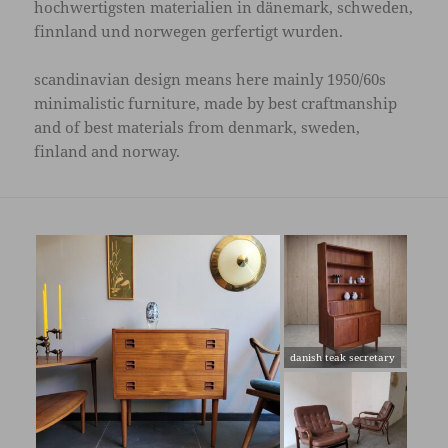
hochwertigsten materialien in dänemark, schweden,
k
finnland und norwegen gerfertigt wurden.
t
e
scandinavian design means here mainly 1950/60s
a
minimalistic furniture, made by best craftmanship
n
and of best materials from denmark, sweden,
z
finland and norway.
e
i
g
e
1
t
n
9
e
:
6
a
0
k
s
s
danish teak secretary
t
e
v
e
c
i
a
r
n
k
e