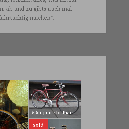
n. ab und zu gibts auch mal
fahrtüchtig machen“.
m
u
s
e
50er jahre brilliant kinderrad
a
b
l