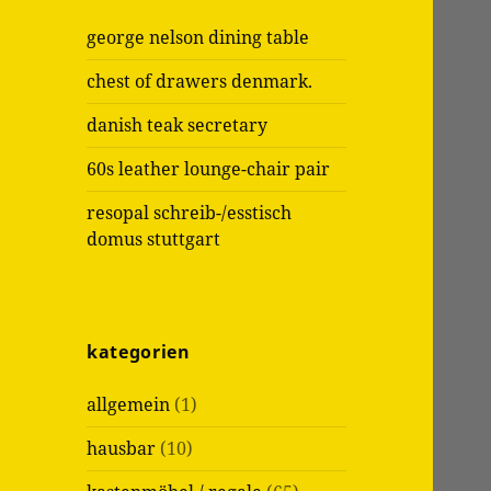
n
e
george nelson dining table
a
n
c
:
chest of drawers denmark.
h
:
danish teak secretary
60s leather lounge-chair pair
resopal schreib-/esstisch
domus stuttgart
kategorien
allgemein
(1)
hausbar
(10)