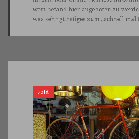
wert befand hier angeboten zu werde
was sehr günstiges zum „schnell mal 
w
u
n
d
e
r