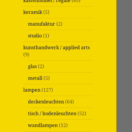
kastenmöbel / regale
(65)
keramik
(5)
manufaktur
(2)
studio
(1)
kunsthandwerk / applied arts
(9)
glas
(2)
metall
(5)
lampen
(127)
deckenleuchten
(64)
tisch / bodenleuchten
(52)
wandlampen
(12)