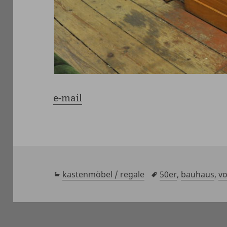
e-mail
kategorien
kastenmöbel / regale
schlagwörter
50er
,
bauhaus
,
vo