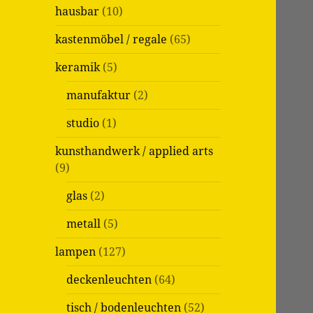
c
hausbar
(10)
h
:
kastenmöbel / regale
(65)
keramik
(5)
manufaktur
(2)
studio
(1)
kunsthandwerk / applied arts
(9)
glas
(2)
metall
(5)
lampen
(127)
deckenleuchten
(64)
tisch / bodenleuchten
(52)