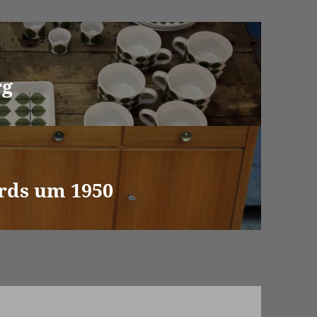
rg
rds um 1950