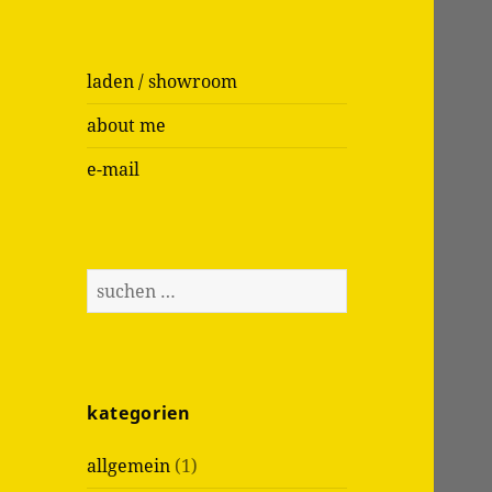
laden / showroom
about me
e-mail
S
u
c
h
e
kategorien
n
n
allgemein
(1)
a