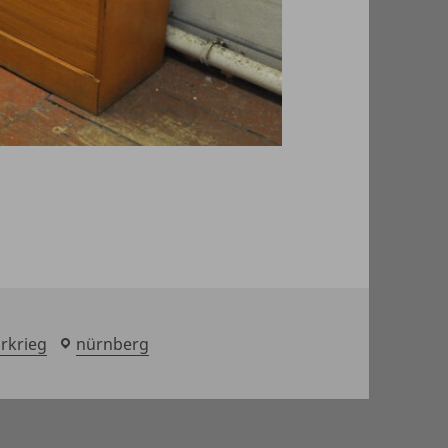
rkrieg
laden
nürnberg
/
showroom