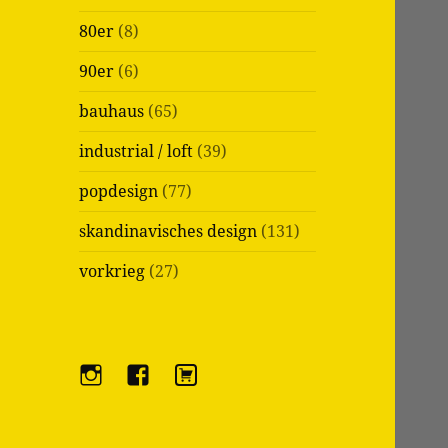
80er
(8)
90er
(6)
bauhaus
(65)
industrial / loft
(39)
popdesign
(77)
skandinavisches design
(131)
vorkrieg
(27)
i
f
e
n
a
b
s
c
a
t
e
y