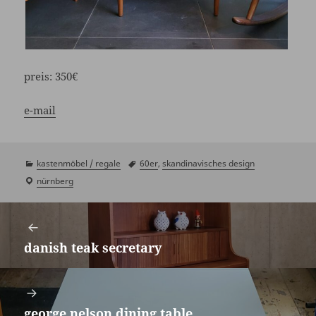
preis:
350€
e-mail
kategorien
kastenmöbel / regale
schlagwörter
60er
,
skandinavisches design
laden
nürnberg
/
Beitragsnavigation
showroom
danish teak secretary
Vorheriger
Beitrag:
george nelson dining table
Nächster