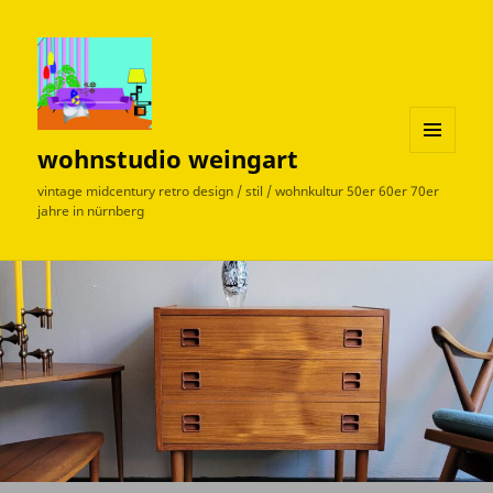
wohnstudio weingart
MENÜ
UND
vintage midcentury retro design / stil / wohnkultur 50er 60er 70er
WIDGETS
jahre in nürnberg