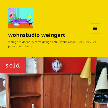
wohnstudio weingart
MENÜ
UND
vintage midcentury retro design / stil / wohnkultur 50er 60er 70er
WIDGETS
jahre in nürnberg