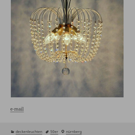
e-mail
kategorien
deckenleuchten
schlagwörter
50er
laden
nürnberg