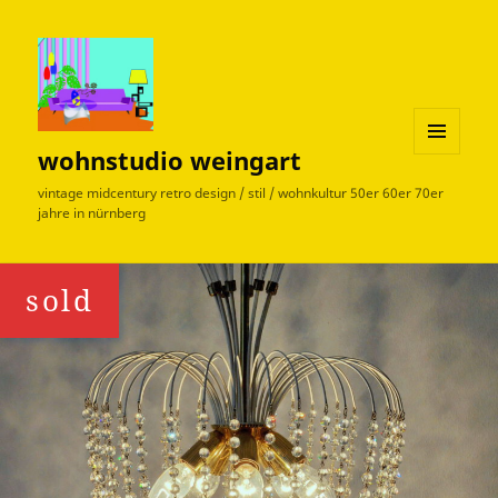
wohnstudio weingart
MENÜ
UND
vintage midcentury retro design / stil / wohnkultur 50er 60er 70er
WIDGETS
jahre in nürnberg