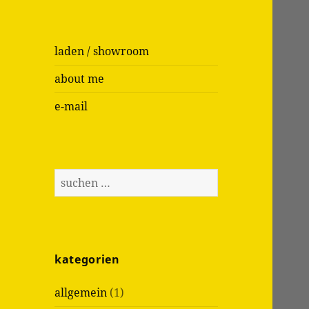
laden / showroom
about me
e-mail
S
u
c
h
e
kategorien
n
n
allgemein
(1)
a