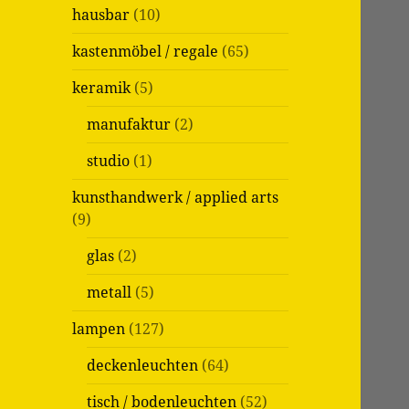
c
hausbar
(10)
h
:
kastenmöbel / regale
(65)
keramik
(5)
manufaktur
(2)
studio
(1)
kunsthandwerk / applied arts
(9)
glas
(2)
metall
(5)
lampen
(127)
deckenleuchten
(64)
tisch / bodenleuchten
(52)