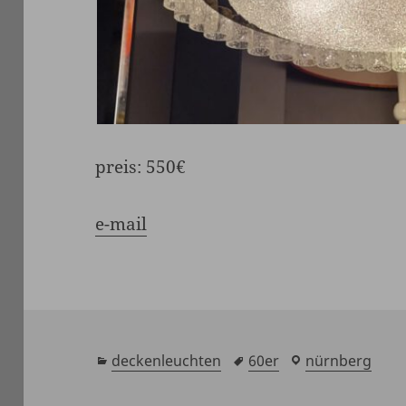
preis:
550€
e-mail
kategorien
deckenleuchten
schlagwörter
60er
laden
nürnberg
/