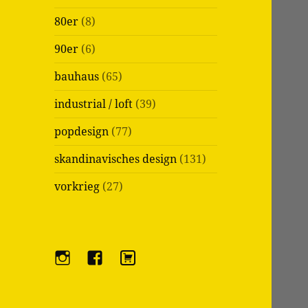
80er
(8)
90er
(6)
bauhaus
(65)
industrial / loft
(39)
popdesign
(77)
skandinavisches design
(131)
vorkrieg
(27)
i
f
e
n
a
b
s
c
a
t
e
y