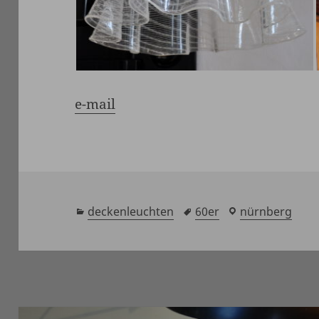
e-mail
kategorien
deckenleuchten
schlagwörter
60er
laden
nürnberg
/
showroom
Beitragsnavigation