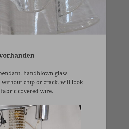
x vorhanden
 pendant. handblown glass
 without chip or crack. will look
 fabric covered wire.