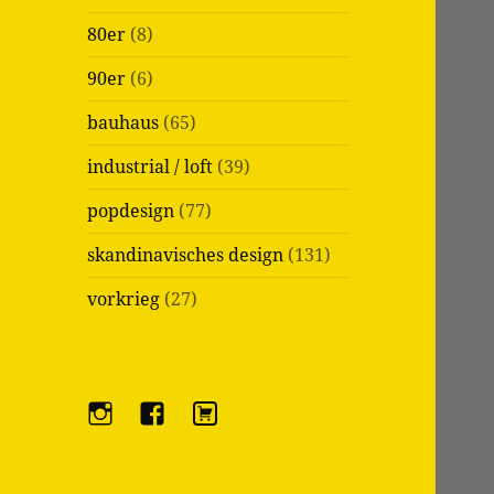
80er
(8)
90er
(6)
bauhaus
(65)
industrial / loft
(39)
popdesign
(77)
skandinavisches design
(131)
vorkrieg
(27)
i
f
e
n
a
b
s
c
a
t
e
y