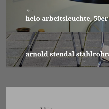
helo arbeitsleuchte, 50er
Vorheriger
Beitrag:
arnold stendal stahlrohr
Nächster
Beitrag: