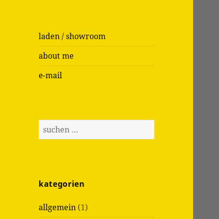
laden / showroom
about me
e-mail
S
u
c
h
e
kategorien
n
n
allgemein
(1)
a