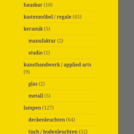
c
hausbar
(10)
h
:
kastenmöbel / regale
(65)
keramik
(5)
manufaktur
(2)
studio
(1)
kunsthandwerk / applied arts
(9)
glas
(2)
metall
(5)
lampen
(127)
deckenleuchten
(64)
tisch / bodenleuchten
(52)