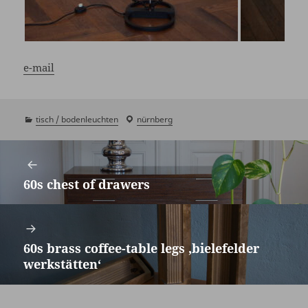
e-mail
kategorien
tisch / bodenleuchten
laden
nürnberg
/
Beitragsnavigation
showroom
60s chest of drawers
Vorheriger
Beitrag:
60s brass coffee-table legs ‚bielefelder
Nächster
werkstätten‘
Beitrag: