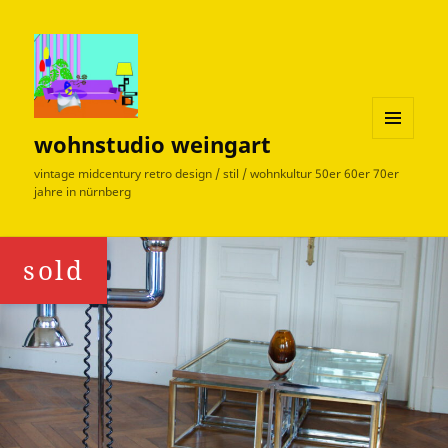
wohnstudio weingart
MENÜ
UND
vintage midcentury retro design / stil / wohnkultur 50er 60er 70er
WIDGETS
jahre in nürnberg