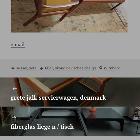
e-mail
kategorien
sessel
,
sofa
schlagwörter
60er
,
skandinavisches design
laden
nürnberg
/
Beitragsnavigation
showroom
grete jalk servierwagen, denmark
Vorheriger
Beitrag:
fiberglas liege n / tisch
Nächster
Beitrag: