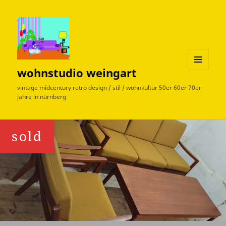
wohnstudio weingart
MENÜ
UND
vintage midcentury retro design / stil / wohnkultur 50er 60er 70er
WIDGETS
jahre in nürnberg