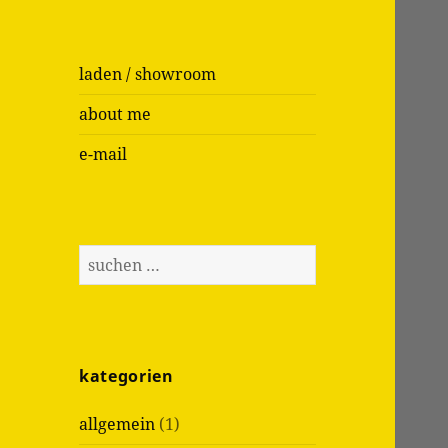
laden / showroom
about me
e-mail
S
u
c
h
e
kategorien
n
n
allgemein
(1)
a