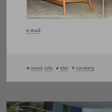
e-mail
kategorien
sessel
,
sofa
schlagwörter
60er
laden
nürnberg
/
showroom
Beitragsnavigation