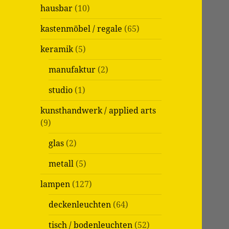
c
hausbar
(10)
h
:
kastenmöbel / regale
(65)
keramik
(5)
manufaktur
(2)
studio
(1)
kunsthandwerk / applied arts
(9)
glas
(2)
metall
(5)
lampen
(127)
deckenleuchten
(64)
tisch / bodenleuchten
(52)