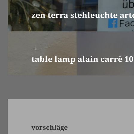
zen terra stehleuchte ar
Vorheriger
Beitrag:
table lamp alain carrè 10
Nächster
Beitrag:
vorschläge