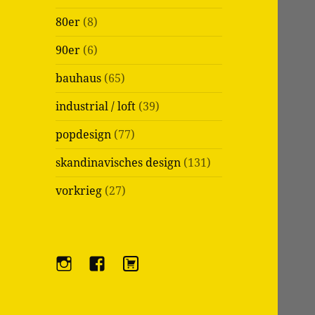
80er
(8)
90er
(6)
bauhaus
(65)
industrial / loft
(39)
popdesign
(77)
skandinavisches design
(131)
vorkrieg
(27)
i
f
e
n
a
b
s
c
a
t
e
y