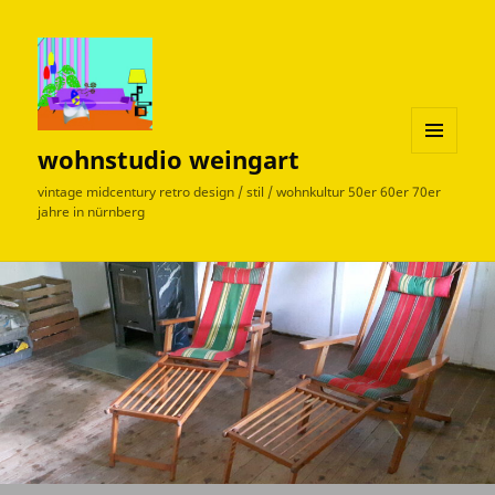
wohnstudio weingart
MENÜ
UND
vintage midcentury retro design / stil / wohnkultur 50er 60er 70er
WIDGETS
jahre in nürnberg