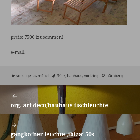
preis:
750€ (zusammen)
e-mail
kategorien
sonstige sitzmöbel
schlagwörter
30er
,
bauhaus
,
vorkrieg
laden
nürnberg
/
Beitragsnavigation
showroom
org. art deco/bauhaus tischleuchte
Vorheriger
Beitrag:
gangkofner leuchte ‚ibiza‘ 50s
Nächster