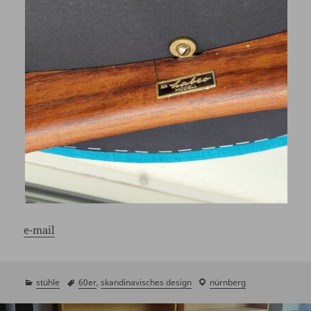
e-mail
kategorien
stühle
schlagwörter
60er
,
skandinavisches design
laden
nürnberg
/