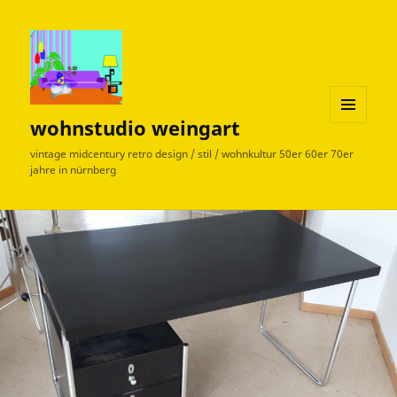
wohnstudio weingart
MENÜ
UND
vintage midcentury retro design / stil / wohnkultur 50er 60er 70er
WIDGETS
jahre in nürnberg