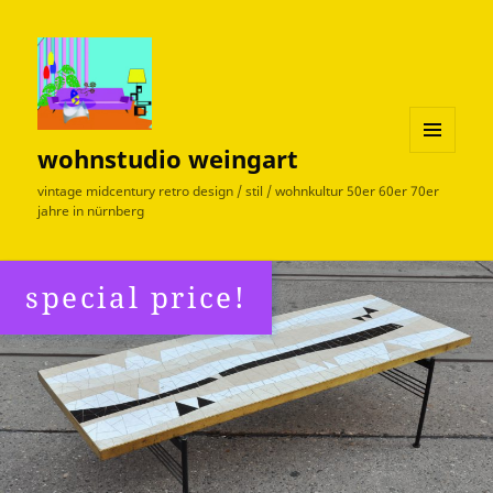
wohnstudio weingart
MENÜ
UND
vintage midcentury retro design / stil / wohnkultur 50er 60er 70er
WIDGETS
jahre in nürnberg