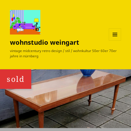
wohnstudio weingart
MENÜ
UND
vintage midcentury retro design / stil / wohnkultur 50er 60er 70er
WIDGETS
jahre in nürnberg