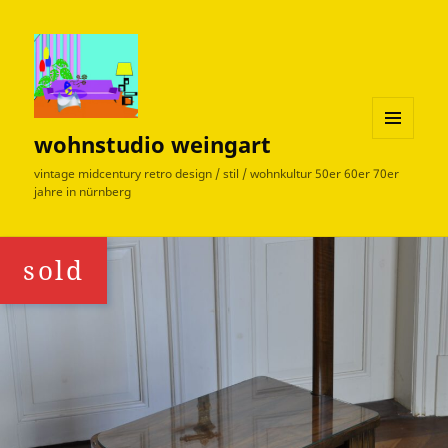
wohnstudio weingart
MENÜ
UND
vintage midcentury retro design / stil / wohnkultur 50er 60er 70er
WIDGETS
jahre in nürnberg