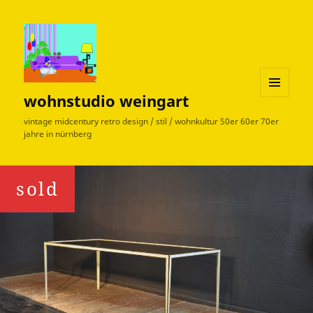
wohnstudio weingart
MENÜ
UND
vintage midcentury retro design / stil / wohnkultur 50er 60er 70er
WIDGETS
jahre in nürnberg