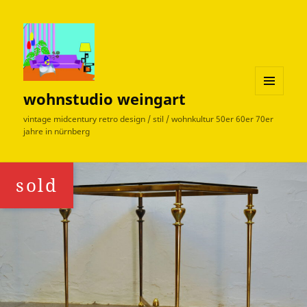
wohnstudio weingart
MENÜ
UND
vintage midcentury retro design / stil / wohnkultur 50er 60er 70er
WIDGETS
jahre in nürnberg