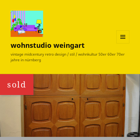
wohnstudio weingart
MENÜ
UND
vintage midcentury retro design / stil / wohnkultur 50er 60er 70er
WIDGETS
jahre in nürnberg