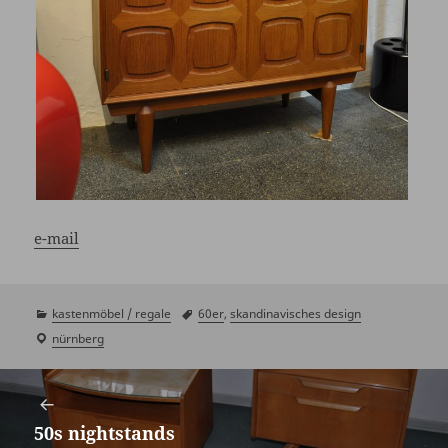
e-mail
kategorien
kastenmöbel / regale
schlagwörter
60er
,
skandinavisches design
laden
nürnberg
/
Beitragsnavigation
showroom
50s nightstands
Vorheriger