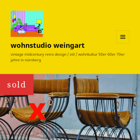
wohnstudio weingart
MENÜ
UND
vintage midcentury retro design / stil / wohnkultur 50er 60er 70er
WIDGETS
jahre in nürnberg