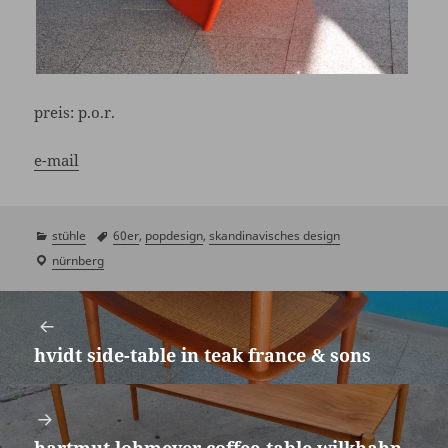
preis:
p.o.r.
e-mail
kategorien
stühle
schlagwörter
60er
,
popdesign
,
skandinavisches design
laden
nürnberg
/
Beitragsnavigation
showroom
hvidt side-table in teak france & sons
Vorheriger
Beitrag: