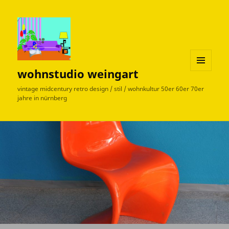
wohnstudio weingart
MENÜ
UND
vintage midcentury retro design / stil / wohnkultur 50er 60er 70er
WIDGETS
jahre in nürnberg