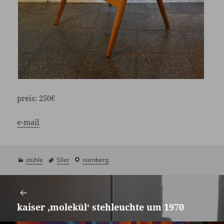
preis:
250€
e-mail
kategorien
stühle
schlagwörter
50er
laden
nürnberg
/
Beitragsnavigation
showroom
kaiser ‚molekül‘ stehleuchte um 1970
Vorheriger
Beitrag: