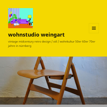
wohnstudio weingart
MENÜ
UND
vintage midcentury retro design / stil / wohnkultur 50er 60er 70er
WIDGETS
jahre in nürnberg