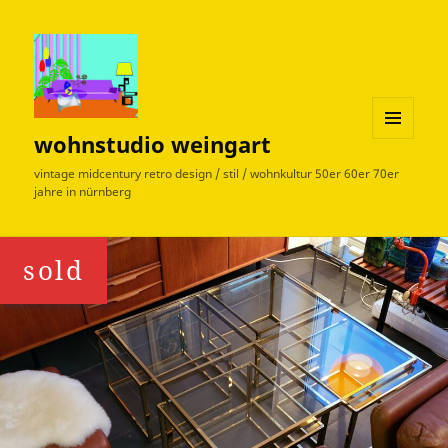
wohnstudio weingart
MENÜ
UND
vintage midcentury retro design / stil / wohnkultur 50er 60er 70er
WIDGETS
jahre in nürnberg